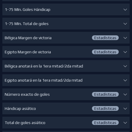
1-75 MIn. Goles Hándicap
1-75 MIn. Total de goles
Bélgica Margen de victoria
Estadísticas
Egipto Margen de victoria
Estadísticas
Bélgica anotará en la 1era mitad/2da mitad
Egipto anotará en la 1era mitad/2da mitad
Número exacto de goles
Estadísticas
Hándicap asiático
Estadísticas
Total de goles asiático
Estadísticas