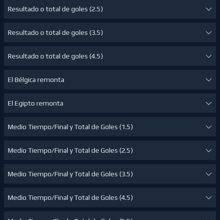
Resultado o total de goles (2.5)
Resultado o total de goles (3.5)
Resultado o total de goles (4.5)
El Bélgica remonta
El Egipto remonta
Medio Tiempo/Final y Total de Goles (1.5)
Medio Tiempo/Final y Total de Goles (2.5)
Medio Tiempo/Final y Total de Goles (3.5)
Medio Tiempo/Final y Total de Goles (4.5)