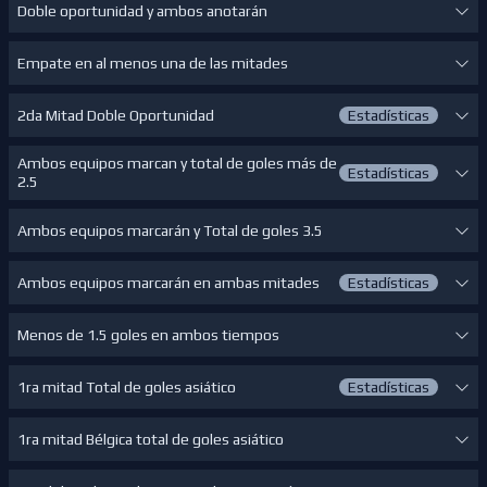
Doble oportunidad y ambos anotarán
Empate en al menos una de las mitades
2da Mitad Doble Oportunidad
Estadísticas
Ambos equipos marcan y total de goles más de
Estadísticas
2.5
Ambos equipos marcarán y Total de goles 3.5
Ambos equipos marcarán en ambas mitades
Estadísticas
Menos de 1.5 goles en ambos tiempos
1ra mitad Total de goles asiático
Estadísticas
1ra mitad Bélgica total de goles asiático