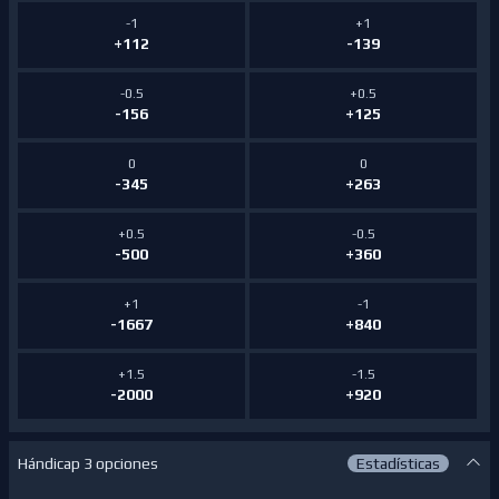
 -1 
 +1 
+112
-139
 -0.5 
 +0.5 
-156
+125
0
0
-345
+263
 +0.5 
 -0.5 
-500
+360
 +1 
 -1 
-1667
+840
 +1.5 
 -1.5 
-2000
+920
Hándicap 3 opciones
Estadísticas