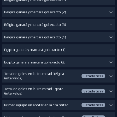
Bélgica ganará y marcará gol exacto (2)
Bélgica ganará y marcará gol exacto (3)
Bélgica ganará y marcará gol exacto (4)
Egipto ganará y marcará gol exacto (1)
Egipto ganará y marcará gol exacto (2)
Total de goles en la 1ra mitad Bélgica
Estadísticas
(intervalos)
Total de goles en la 1ra mitad Egipto
Estadísticas
(intervalos)
Primer equipo en anotar en la 1ra mitad
Estadísticas