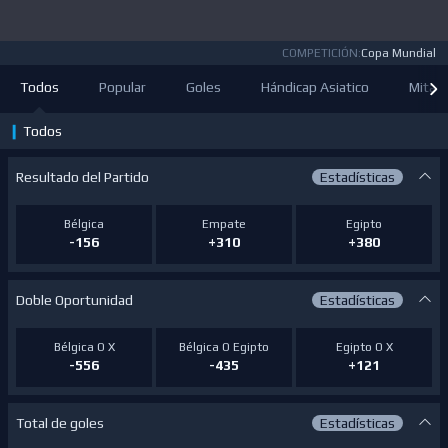
COMPETICIÓN:
Copa Mundial
Todos
Popular
Goles
Hándicap Asiatico
Mitad
❙
Todos
Resultado del Partido
Estadísticas
Bélgica
Empate
Egipto
-156
+310
+380
Doble Oportunidad
Estadísticas
Bélgica O X
Bélgica O Egipto
Egipto O X
-556
-435
+121
Total de goles
Estadísticas