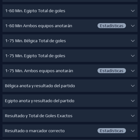
1-60 Min. Egipto Total de goles
1-60 Min Ambos equipos anotarán
Estadísticas
1-75 Min. Bélgica Total de goles
1-75 Min. Egipto Total de goles
1-75 Min. Ambos equipos anotarán
Estadísticas
Bélgica anota y resultado del partido
Egipto anota y resultado del partido
Resultado y Total de Goles Exactos
Resultado o marcador correcto
Estadísticas