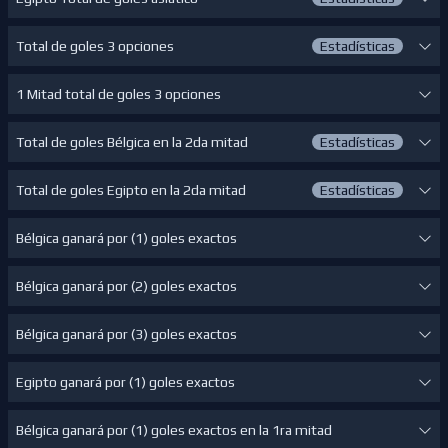
Total de goles 3 opciones
Estadísticas
1 Mitad total de goles 3 opciones
Total de goles Bélgica en la 2da mitad
Estadísticas
Total de goles Egipto en la 2da mitad
Estadísticas
Bélgica ganará por (1) goles exactos
Bélgica ganará por (2) goles exactos
Bélgica ganará por (3) goles exactos
Egipto ganará por (1) goles exactos
Bélgica ganará por (1) goles exactos en la 1ra mitad