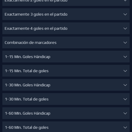
Exactamente 3 goles en el partido
Exactamente 4 goles en el partido
Combinación de marcadores
1-15 Min. Goles Hándicap
1-15 Min. Total de goles
1-30 Min. Goles Hándicap
1-30 Min. Total de goles
1-60 MIn. Goles Hándicap
1-60 MIn. Total de goles