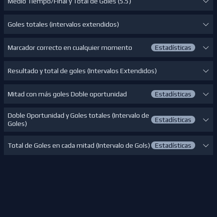
Medio Tiempo/Final y Total de Goles (5.5)
Goles totales (intervalos extendidos)
Marcador correcto en cualquier momento
Estadísticas
Resultado y total de goles (Intervalos Extendidos)
Mitad con más goles Doble oportunidad
Estadísticas
Doble Oportunidad y Goles totales (Intervalo de
Estadísticas
Goles)
Total de Goles en cada mitad (Intervalo de Gols)
Estadísticas