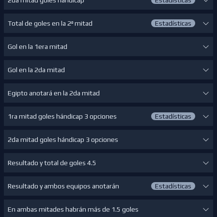
Estadísticas
Total de goles en la 2ª mitad
Estadísticas
Gol en la 1era mitad
Gol en la 2da mitad
Egipto anotará en la 2da mitad
1ra mitad goles hándicap 3 opciones
Estadísticas
2da mitad goles hándicap 3 opciones
Resultado y total de goles 4.5
Resultado y ambos equipos anotarán
Estadísticas
En ambas mitades habrán más de 1.5 goles