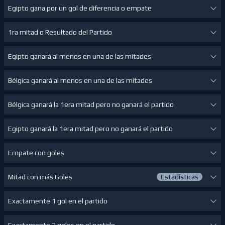
Egipto gana por un gol de diferencia o empate
1ra mitad o Resultado del Partido
Egipto ganará al menos en una de las mitades
Bélgica ganará al menos en una de las mitades
Bélgica ganará la 1era mitad pero no ganará el partido
Egipto ganará la 1era mitad pero no ganará el partido
Empate con goles
Mitad con más Goles
Estadísticas
Exactamente 1 gol en el partido
Exactamente 2 goles en el partido