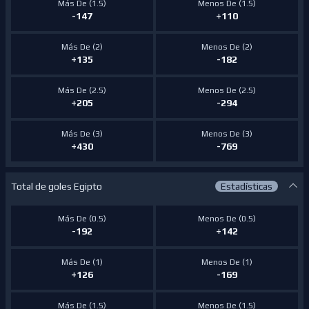
Más De (1.5)
Menos De (1.5)
-147
+110
Más De (2)
Menos De (2)
+135
-182
Más De (2.5)
Menos De (2.5)
+205
-294
Más De (3)
Menos De (3)
+430
-769
Total de goles Egipto
Estadísticas
Más De (0.5)
Menos De (0.5)
-192
+142
Más De (1)
Menos De (1)
+126
-169
Más De (1.5)
Menos De (1.5)