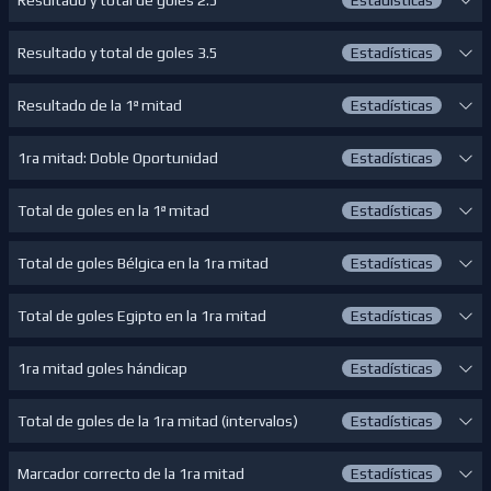
Estadísticas
Resultado y total de goles 3.5
Estadísticas
Resultado de la 1ª mitad
Estadísticas
1ra mitad: Doble Oportunidad
Estadísticas
Total de goles en la 1ª mitad
Estadísticas
Total de goles Bélgica en la 1ra mitad
Estadísticas
Total de goles Egipto en la 1ra mitad
Estadísticas
1ra mitad goles hándicap
Estadísticas
Total de goles de la 1ra mitad (intervalos)
Estadísticas
Marcador correcto de la 1ra mitad
Estadísticas