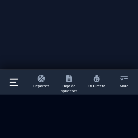
Deportes
Hoja de
En Directo
More
apuestas