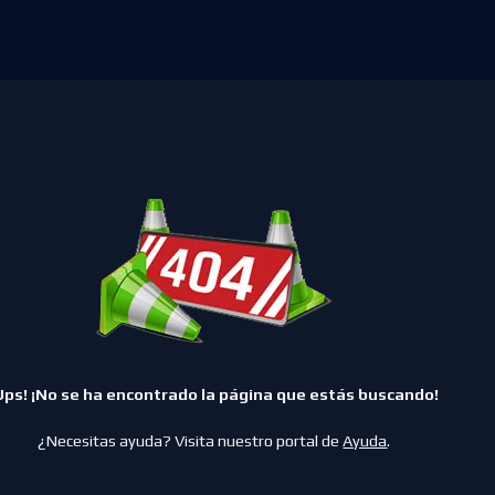
Ups! ¡No se ha encontrado la página que estás buscando!
¿Necesitas ayuda? Visita nuestro portal de
Ayuda
.