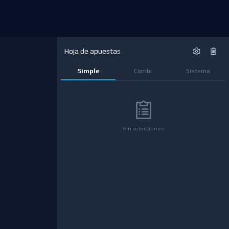
Hoja de apuestas
Simple
Combi
Sistema
Sin selecciones