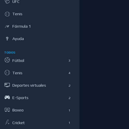
UFC
Tenis
Fórmula 1
Ayuda
TODOS
Fútbol
3
Tenis
4
Deportes virtuales
2
E-Sports
2
Boxeo
1
Cricket
1