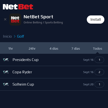
NetBet Sport
✕
Install
Online Betting | Sports Betting
Inicio
Golf
1hr
24hr
4 días
7 días
Todos
Presidents Cup
1
Sept 16
Copa Ryder
2
Sept 16
Solheim Cup
1
Sept 20