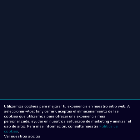
Utilizamos cookies para mejorar tu experiencia en nuestro sitio web. Al
seleccionar «Aceptar y cerrar», aceptas el almacenamiento de las
cookies que utilizamos para ofrecer una experiencia más
personalizada, ayudar en nuestros esfuerzos de marketing y analizar el
uso de sitio. Para más información, consulta nuestra
Política de
cookies
.
Ver nuestros socios