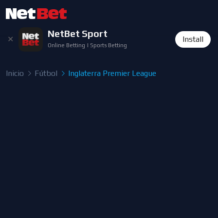
NetBet Sport
✕
Install
Online Betting | Sports Betting
Inicio
Fútbol
Inglaterra Premier League