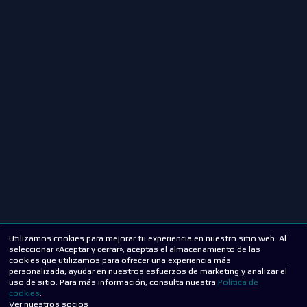
Utilizamos cookies para mejorar tu experiencia en nuestro sitio web. Al
seleccionar «Aceptar y cerrar», aceptas el almacenamiento de las
cookies que utilizamos para ofrecer una experiencia más
personalizada, ayudar en nuestros esfuerzos de marketing y analizar el
uso de sitio. Para más información, consulta nuestra
Política de
cookies
.
Ver nuestros socios