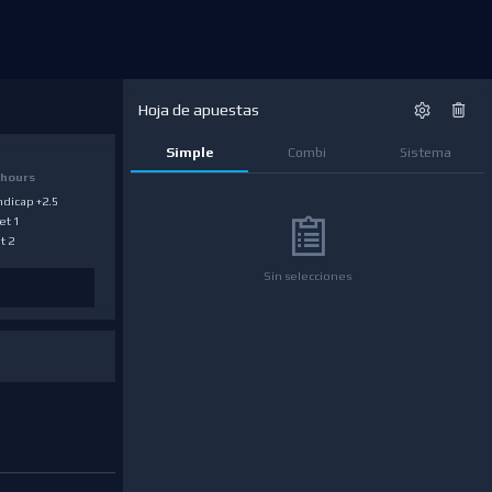
Hoja de apuestas
Simple
Combi
Sistema
4 hours
Hoy, 22:00
Hoy, 23:00
dicap +2.5
Lehecka Sets handicap +2.5
Sabalenka Set
et 1
Lehecka to win Set 1
Sabalenka to 
t 2
Blockx to win Set 2
Zhang to win 
Sin selecciones
+333
+5